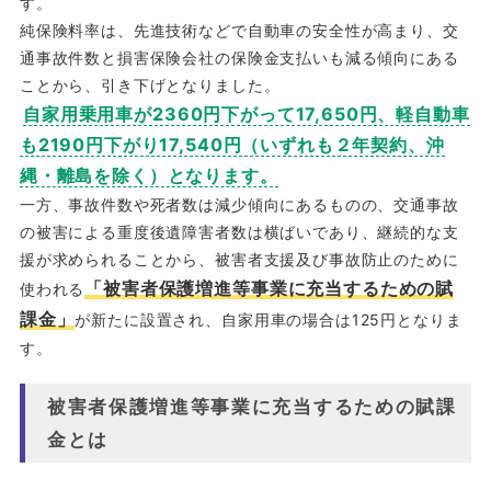
す。
純保険料率は、先進技術などで自動車の安全性が高まり、交
通事故件数と損害保険会社の保険金支払いも減る傾向にある
ことから、引き下げとなりました。
自家用乗用車が2360円下がって17,650円、軽自動車
も2190円下がり17,540円（いずれも２年契約、沖
縄・離島を除く）となります。
一方、事故件数や死者数は減少傾向にあるものの、交通事故
の被害による重度後遺障害者数は横ばいであり、継続的な支
援が求められることから、被害者支援及び事故防止のために
「被害者保護増進等事業に充当するための賦
使われる
課金」
が新たに設置され、自家用車の場合は125円となりま
す。
被害者保護増進等事業に充当するための賦課
金とは