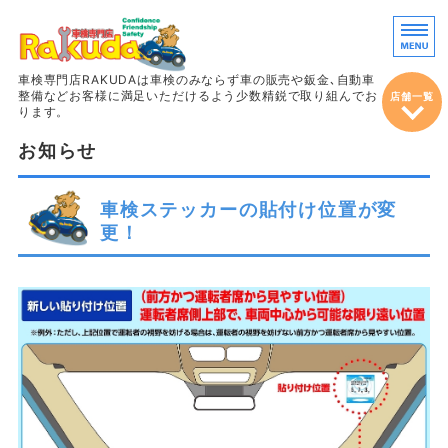
車両販売・鈑
車検専門店RAKUDAは車検のみならず車の販売や鈑金､自動車
整備などお客様に満足いただけるよう少数精鋭で取り組んでお
店舗一覧
ります。
お知らせ
ホーム
車検
車検ステッカーの貼付け位置が変
更！
整備＆定期点検
鈑金・塗装
車両販売