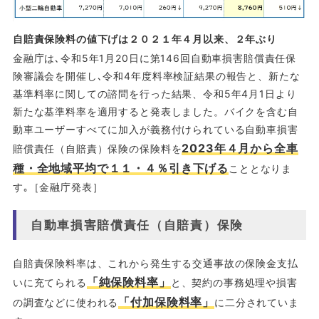
自賠責保険料の値下げは２０２１年４月以来、２年ぶり
金融庁は､令和5年1月20日に第146回自動車損害賠償責任保
険審議会を開催し､令和4年度料率検証結果の報告と、新たな
基準料率に関しての諮問を行った結果、令和5年4月1日より
新たな基準料率を適用すると発表しました。バイクを含む自
動車ユーザーすべてに加入が義務付けられている自動車損害
2023年４月から全車
賠償責任（自賠責）保険の保険料を
種・全地域平均で１１・４％引き下げる
こととなりま
す｡［金融庁発表］
自動車損害賠償責任（自賠責）保険
自賠責保険料率は、これから発生する交通事故の保険金支払
「純保険料率」
いに充てられる
と、契約の事務処理や損害
「付加保険料率」
の調査などに使われる
に二分されていま