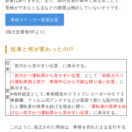
必要はありません。また、貼付位置が基準と異なることで、
受検ができなくなるなどの措置は検討していないそうです。
車検ステッカー変更位置
(国土交通省HPより)
従来と何が変わったの⁉
従
「前方から見やすい位置」に表示する｡
来
「前方かつ運転席から見やすい位置」
として
「前面ガラス
の運転席側上部で、車両中心から可能な限り遠い位置」
に
表示する｡
変
※例外規定として､車両構造やドライブレコーダーやＥＴＣ
更
車載機、フィルム式アンテナなどが原因で新たな貼付位置
だと運転者の視界を妨げる場合に限り､
「運転者の視界を妨
げない前方かつ運転席から見やすい位置」
に表示する｡
このように､改正された理由は、車検を切れたまま走行する