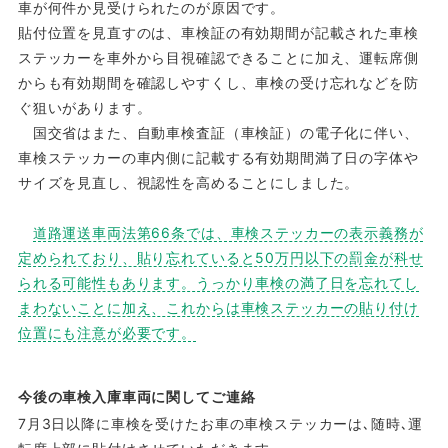
車が何件か見受けられたのが原因です。
貼付位置を見直すのは、車検証の有効期間が記載された車検
ステッカーを車外から目視確認できることに加え、運転席側
からも有効期間を確認しやすくし、車検の受け忘れなどを防
ぐ狙いがあります。
国交省はまた、自動車検査証（車検証）の電子化に伴い、
車検ステッカーの車内側に記載する有効期間満了日の字体や
サイズを見直し、視認性を高めることにしました。
道路運送車両法第66条では、車検ステッカーの表示義務が
定められており、貼り忘れていると50万円以下の罰金が科せ
られる可能性もあります。うっかり車検の満了日を忘れてし
まわないことに加え、これからは車検ステッカーの貼り付け
位置にも注意が必要です。
今後の車検入庫車両に関してご連絡
7月3日以降に車検を受けたお車の車検ステッカーは､随時､運