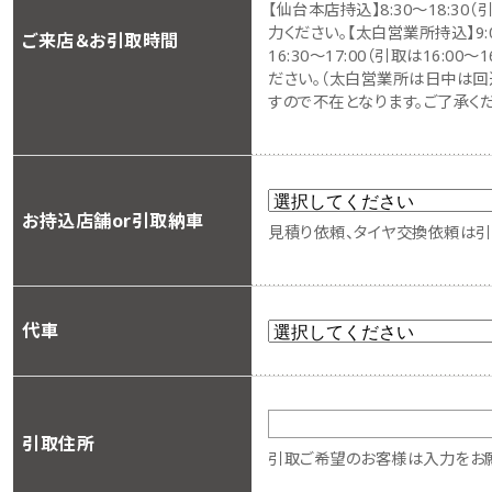
【仙台本店持込】8:30～18:3
力ください。【太白営業所持込】9:00
ご来店＆お引取時間
16:30～17:00（引取は16:0
ださい。（太白営業所は日中は回
すので不在となります。ご了承くだ
お持込店舗or引取納車
見積り依頼、タイヤ交換依頼は引
代車
引取住所
引取ご希望のお客様は入力をお願