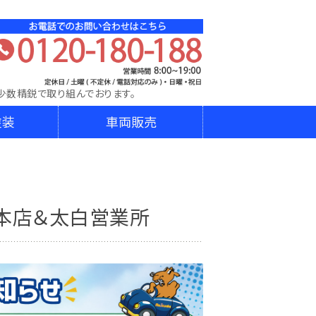
DA│株式会社ダイニチ東日本│宮城県､山形県､岩手県､埼
少数精鋭で取り組んでおります。
塗装
車両販売
本店＆太白営業所