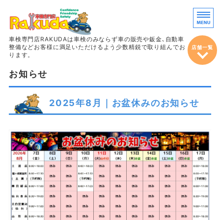
車両販売・鈑
車検専門店RAKUDAは車検のみならず車の販売や鈑金､自動車
整備などお客様に満足いただけるよう少数精鋭で取り組んでお
店舗一覧
ります。
お知らせ
ホーム
車検
2025年8月｜お盆休みのお知らせ
整備＆定期点検
鈑金・塗装
車両販売