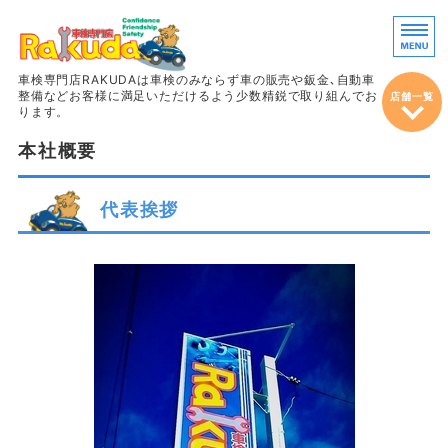
車両販売・鈑
車検専門店RAKUDAは車検のみならず車の販売や鈑金､自動車
整備などお客様に満足いただけるよう少数精鋭で取り組んでお
店舗一覧
ります。
本社概要
ホーム
車検
代表挨拶
整備＆定期点検
鈑金・塗装
車両販売