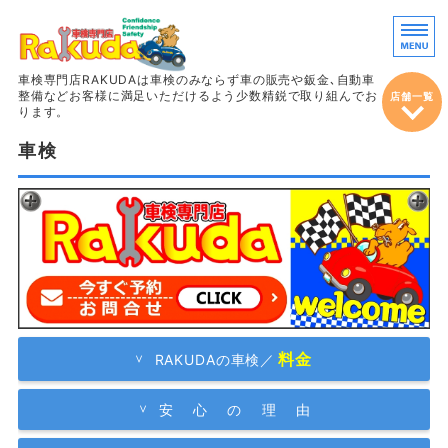
車両販売・鈑
車検専門店RAKUDAは車検のみならず車の販売や鈑金､自動車
整備などお客様に満足いただけるよう少数精鋭で取り組んでお
店舗一覧
ります。
車検
ホーム
車検
整備＆定期点検
鈑金・塗装
車両販売
料金
RAKUDAの車検／
安 心 の 理 由