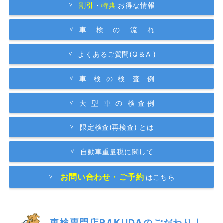
割引
・
特典
お得な情報
車 検 の 流 れ
よくあるご質問(Q＆A )
車 検 の 検 査 例
大 型 車 の 検 査 例
限定検査(再検査) とは
自動車重量税に関して
お問い合わせ・ご予約
はこちら
車検専門店RAKUDAのごだわり｜