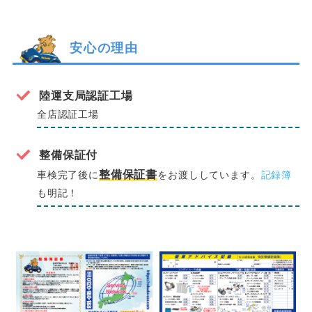
安心の理由
陸運支局認証工場
全店認証工場
整備保証付
整備保証書
車検完了後に
をお渡ししています。
記録簿
も明記！