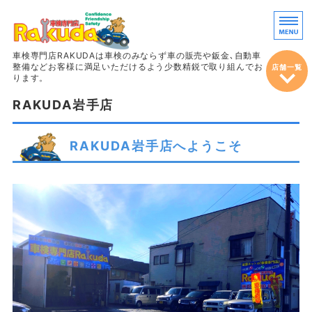
車両販売・鈑
車検専門店RAKUDAは車検のみならず車の販売や鈑金､自動車
整備などお客様に満足いただけるよう少数精鋭で取り組んでお
店舗一覧
ります。
RAKUDA岩手店
ホーム
車検
RAKUDA岩手店へようこそ
整備＆定期点検
鈑金・塗装
車両販売