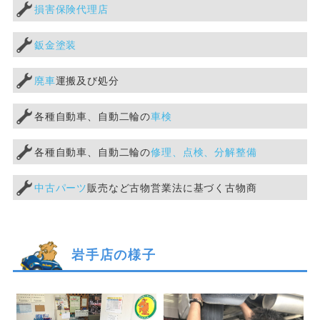
損害保険代理店
鈑金塗装
廃車
運搬及び処分
各種自動車、自動二輪の
車検
各種自動車、自動二輪の
修理、点検、分解整備
中古パーツ
販売など古物営業法に基づく古物商
岩手店の様子