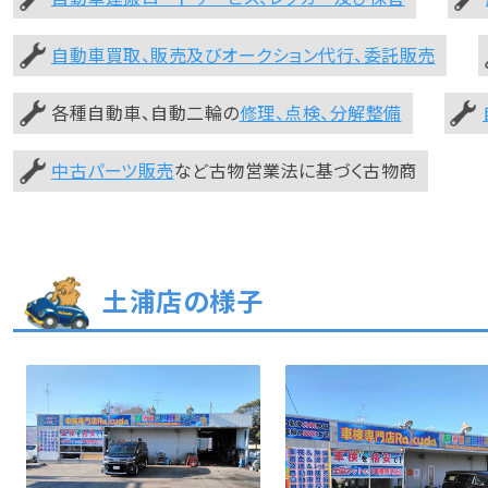
自動車買取、販売及びオークション代行、委託販売
各種自動車、自動二輪の
修理、点検、分解整備
中古パーツ販売
など古物営業法に基づく古物商
土浦店の様子