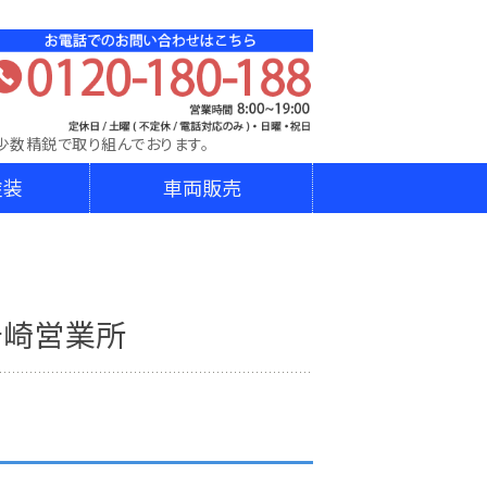
DA│株式会社ダイニチ東日本│宮城県､山形県､岩手県､埼
少数精鋭で取り組んでおります。
塗装
車両販売
ヶ崎営業所