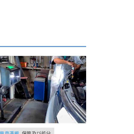
廃車運搬
、保管及び処分