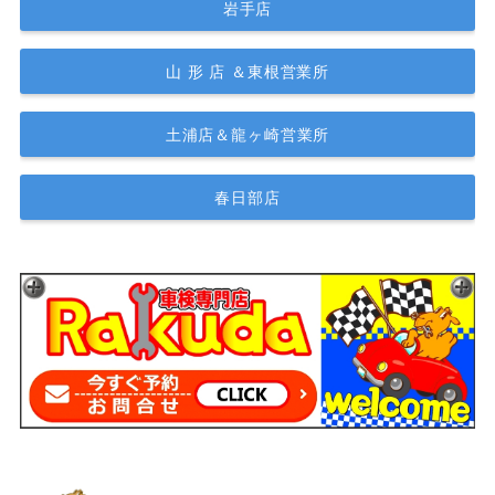
岩手店
山 形 店 ＆東根営業所
土浦店＆龍ヶ崎営業所
春日部店