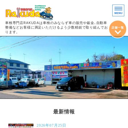
車両販売・鈑
車検専門店RAKUDAは車検のみならず車の販売や鈑金､自動車
整備などお客様に満足いただけるよう少数精鋭で取り組んでお
店舗一覧
ります。
ホーム
車検
整備＆定期点検
鈑金・塗装
車両販売
最新情報
2026年07月25日