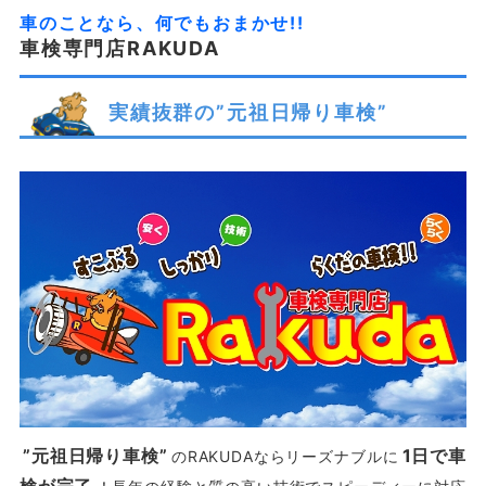
車のことなら、何でもおまかせ!!
車検専門店RAKUDA
実績抜群の”元祖日帰り車検”
”元祖日帰り車検”
1日で車
のRAKUDAならリーズナブルに
検が完了