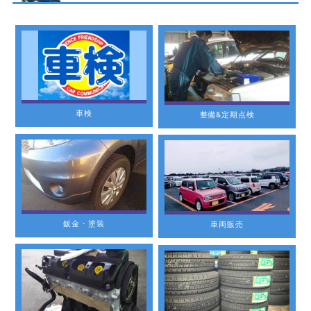
車検
整備&定期点検
鈑金・塗装
車両販売