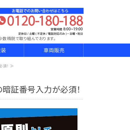
DA│株式会社ダイニチ東日本│宮城県､山形県､岩手県､埼
少数精鋭で取り組んでおります。
塗装
車両販売
必須！ ≫
時の暗証番号入力が必須！