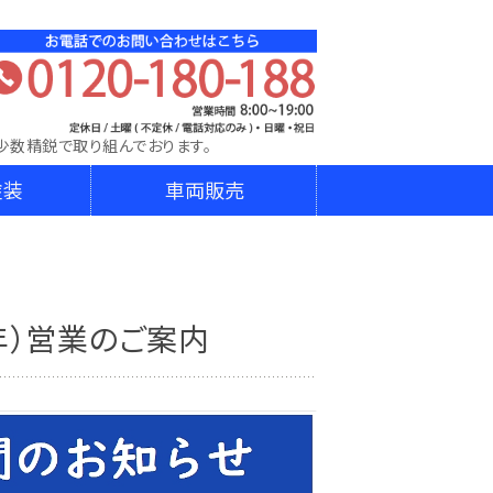
DA│株式会社ダイニチ東日本│宮城県､山形県､岩手県､埼
少数精鋭で取り組んでおります。
塗装
車両販売
3年）営業のご案内