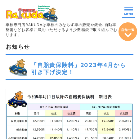
車両販売・鈑
車検専門店RAKUDAは車検のみならず車の販売や鈑金､自動車
整備などお客様に満足いただけるよう少数精鋭で取り組んでお
店舗一覧
ります。
お知らせ
ホーム
車検
「自賠責保険料」2023年4月から
引き下げ決定！
整備＆定期点検
鈑金・塗装
車両販売