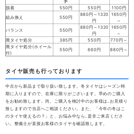
チ
脱着
550円
550円
1100円
880円～1320
1650円
組み換え
550円
円
～
880円～1320
1650円
バランス
550円
円
～
廃タイヤ処分
385円
550円
770円～
廃タイヤ処分(ホイール
550円
660円
880円～
付)
タイヤ販売も行っております
中古から新品まで取り扱い致します。冬タイヤはシーズン時
期に入りますので、在庫に限りがございます。早めのご購入
をお勧め致します。尚、ご購入を検討中のお客様は､お見積り
致しますので当店へご相談ください。また、「今年の冬はこ
のタイヤ使えるの？」と、お悩み中なら､是非ご来店くださ
い。整備士が直接お客様のタイヤを確認致します。