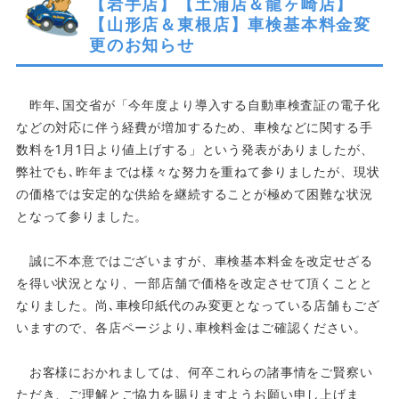
【岩手店】【土浦店＆龍ヶ崎店】
【山形店＆東根店】車検基本料金変
更のお知らせ
昨年､国交省が「今年度より導入する自動車検査証の電子化
などの対応に伴う経費が増加するため、車検などに関する手
数料を1月1日より値上げする」という発表がありましたが、
弊社でも､昨年までは様々な努力を重ねて参りましたが、現状
の価格では安定的な供給を継続することが極めて困難な状況
となって参りました。
誠に不本意ではございますが、車検基本料金を改定せざる
を得い状況となり、一部店舗で価格を改定させて頂くことと
なりました。尚､車検印紙代のみ変更となっている店舗もござ
いますので、各店ページより､車検料金はご確認ください。
お客様におかれましては、何卒これらの諸事情をご賢察い
ただき、ご理解とご協力を賜りますようお願い申し上げま