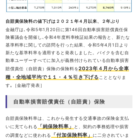
自賠責保険料の値下げは２０２１年４月以来、２年ぶり
金融庁は､令和5年1月20日に第146回自動車損害賠償責任保
険審議会を開催し､令和4年度料率検証結果の報告と、新たな
基準料率に関しての諮問を行った結果、令和5年4月1日より
新たな基準料率を適用すると発表しました。バイクを含む自
動車ユーザーすべてに加入が義務付けられている自動車損害
2023年４月から全車
賠償責任（自賠責）保険の保険料を
種・全地域平均で１１・４％引き下げる
こととなりま
す｡［金融庁発表］
自動車損害賠償責任（自賠責）保険
自賠責保険料率は、これから発生する交通事故の保険金支払
「純保険料率」
いに充てられる
と、契約の事務処理や損害
「付加保険料率」
の調査などに使われる
に二分されていま