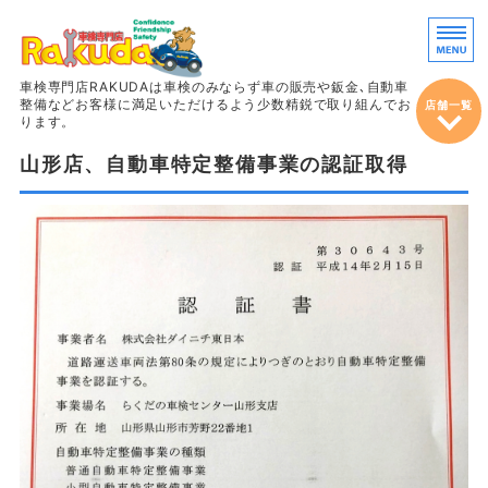
車両販売・鈑
車検専門店RAKUDAは車検のみならず車の販売や鈑金､自動車
整備などお客様に満足いただけるよう少数精鋭で取り組んでお
店舗一覧
ります。
山形店、自動車特定整備事業の認証取得
ホーム
車検
整備＆定期点検
鈑金・塗装
車両販売