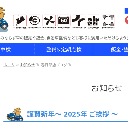
車両販売・鈑金・車検整備なら車検専門店RAKU
のみならず車の販売や鈑金､自動車整備などお客様に満足いただけるよう
車検
整備＆定期点検
鈑金・
ホーム
≫
お知らせ
≫ 春日部店ブログ ≫
お知らせ
謹賀新年～ 2025年 ご挨拶 ～