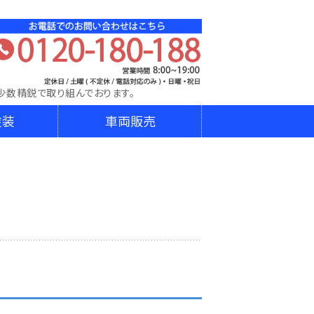
DA│株式会社ダイニチ東日本│宮城県､山形県､岩手県､埼
少数精鋭で取り組んでおります。
塗装
車両販売