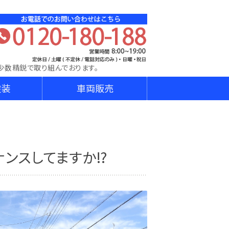
DA│株式会社ダイニチ東日本│宮城県､山形県､岩手県､埼
少数精鋭で取り組んでおります。
塗装
車両販売
ナンスしてますか⁉