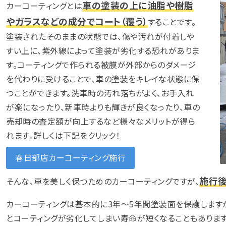
車の塗装の上に油脂や樹脂
カーコーティングとは
やガラスなどの成分でコート（覆う）
することです。
塗装されたそのままの状態では、傷や汚れが付着しや
すい上に、紫外線によって塗装が劣化する恐れがありま
す。コーティングで作られる被膜が外部からのダメージ
を代わりに受けることで、車の塗装をキレイな状態に保
つことができます。洗車時の汚れ落ちがよく､お手入れ
が楽になったり、新車時よりも輝きが良くなったり、車の
売却時の査定額が向上するなど様々なメリットが得ら
れます。詳しくは下記をクリック！
春日部店カーコーティング施行
施行後
そんな、車を美しく保つためのカーコーティングですが、
カーコーティングは基本的に3年～5年間塗装面を保護します
とコーティングが劣化してしまい寿命が短くなることもあります