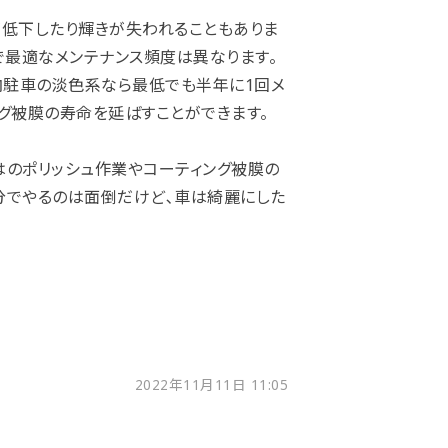
が低下したり輝きが失われることもありま
で最適なメンテナンス頻度は異なります。
内駐車の淡色系なら最低でも半年に1回メ
グ被膜の寿命を延ばすことができます。
はのポリッシュ作業やコーティング被膜の
自分でやるのは面倒だけど､車は綺麗にした
2022年11月11日 11:05