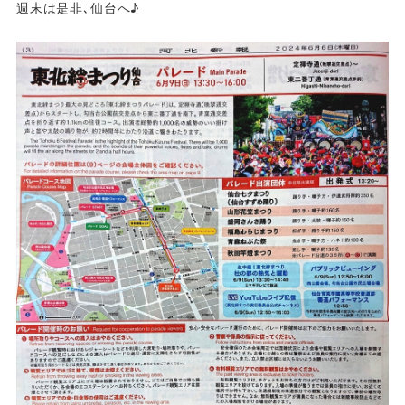
週末は是非､仙台へ♪