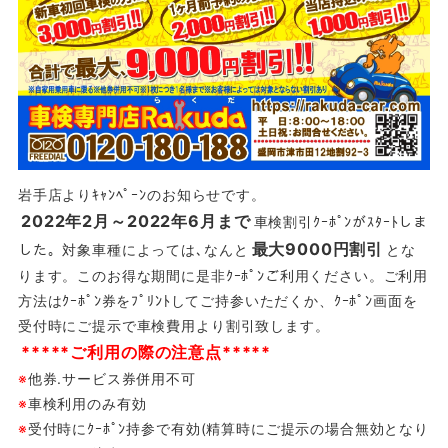
岩手店よりｷｬﾝﾍﾟｰﾝのお知らせです。
2022年2月～2022年6月まで
車検割引ｸｰﾎﾟﾝがｽﾀｰﾄしま
最大9000円割引
した。対象車種によっては､なんと
とな
ります。このお得な期間に是非ｸｰﾎﾟﾝご利用ください。ご利用
方法はｸｰﾎﾟﾝ券をﾌﾟﾘﾝﾄしてご持参いただくか、ｸｰﾎﾟﾝ画面を
受付時にご提示で車検費用より割引致します。
*****ご利用の際の注意点*****
※
他券.サービス券併用不可
※
車検利用のみ有効
※
受付時にｸｰﾎﾟﾝ持参で有効(精算時にご提示の場合無効となり