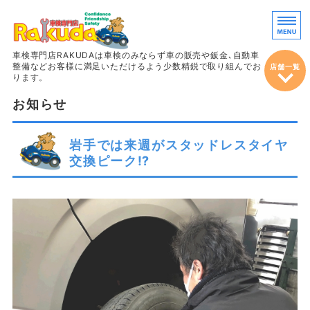
車両販売・鈑
車検専門店RAKUDAは車検のみならず車の販売や鈑金､自動車
整備などお客様に満足いただけるよう少数精鋭で取り組んでお
店舗一覧
ります。
お知らせ
ホーム
車検
岩手では来週がスタッドレスタイヤ
交換ピーク⁉
整備＆定期点検
鈑金・塗装
車両販売