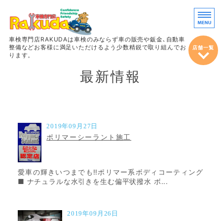
車両販売・鈑
車検専門店RAKUDAは車検のみならず車の販売や鈑金､自動車
整備などお客様に満足いただけるよう少数精鋭で取り組んでお
店舗一覧
ります。
最新情報
ホーム
車検
整備＆定期点検
2019年09月27日
ポリマーシーラント施工
鈑金・塗装
車両販売
愛車の輝きいつまでも‼ポリマー系ボディコーティング
■ ナチュラルな水引きを生む偏平状撥水 ボ...
2019年09月26日